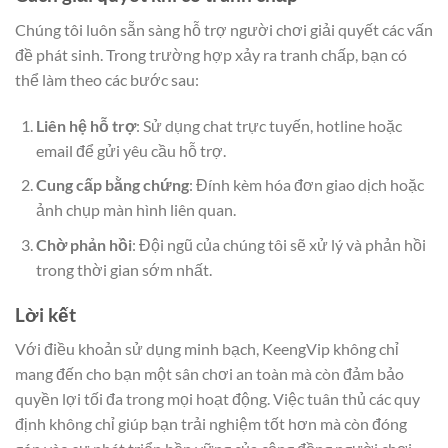
Chúng tôi luôn sẵn sàng hỗ trợ người chơi giải quyết các vấn
đề phát sinh. Trong trường hợp xảy ra tranh chấp, bạn có
thể làm theo các bước sau:
Liên hệ hỗ trợ
: Sử dụng chat trực tuyến, hotline hoặc
email để gửi yêu cầu hỗ trợ.
Cung cấp bằng chứng
: Đính kèm hóa đơn giao dịch hoặc
ảnh chụp màn hình liên quan.
Chờ phản hồi
: Đội ngũ của chúng tôi sẽ xử lý và phản hồi
trong thời gian sớm nhất.
Lời kết
Với điều khoản sử dụng minh bạch, KeengVip không chỉ
mang đến cho bạn một sân chơi an toàn mà còn đảm bảo
quyền lợi tối đa trong mọi hoạt động. Việc tuân thủ các quy
định không chỉ giúp bạn trải nghiệm tốt hơn mà còn đóng