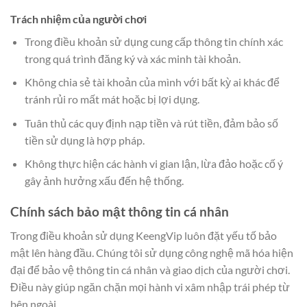
Trách nhiệm của người chơi
Trong điều khoản sử dụng cung cấp thông tin chính xác
trong quá trình đăng ký và xác minh tài khoản.
Không chia sẻ tài khoản của mình với bất kỳ ai khác để
tránh rủi ro mất mát hoặc bị lợi dụng.
Tuân thủ các quy định nạp tiền và rút tiền, đảm bảo số
tiền sử dụng là hợp pháp.
Không thực hiện các hành vi gian lận, lừa đảo hoặc cố ý
gây ảnh hưởng xấu đến hệ thống.
Chính sách bảo mật thông tin cá nhân
Trong điều khoản sử dụng KeengVip luôn đặt yếu tố bảo
mật lên hàng đầu. Chúng tôi sử dụng công nghệ mã hóa hiện
đại để bảo vệ thông tin cá nhân và giao dịch của người chơi.
Điều này giúp ngăn chặn mọi hành vi xâm nhập trái phép từ
bên ngoài.