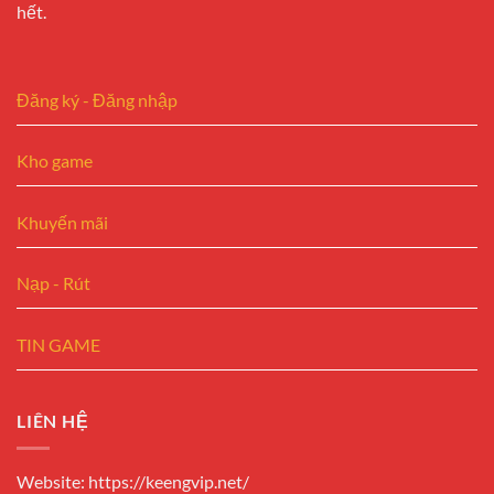
hết.
Đăng ký - Đăng nhập
Kho game
Khuyến mãi
Nạp - Rút
TIN GAME
LIÊN HỆ
Website: https://keengvip.net/