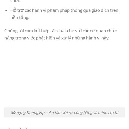
chơi.
Hỗ trợ các hành vi phạm pháp thông qua giao dịch trên
nền tảng.
Chúng tôi cam kết hợp tác chặt chẽ với các cơ quan chức
năng trong việc phát hiện và xử lý những hành vi này.
Sử dụng KeengVip – An tâm với sự công bằng và minh bạch!