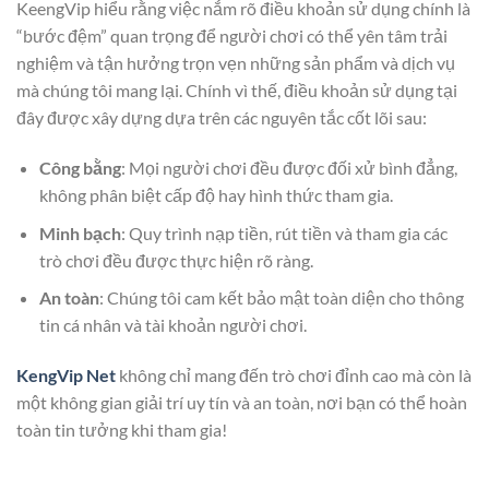
KeengVip hiểu rằng việc nắm rõ điều khoản sử dụng chính là
“bước đệm” quan trọng để người chơi có thể yên tâm trải
nghiệm và tận hưởng trọn vẹn những sản phẩm và dịch vụ
mà chúng tôi mang lại. Chính vì thế, điều khoản sử dụng tại
đây được xây dựng dựa trên các nguyên tắc cốt lõi sau:
Công bằng
: Mọi người chơi đều được đối xử bình đẳng,
không phân biệt cấp độ hay hình thức tham gia.
Minh bạch
: Quy trình nạp tiền, rút tiền và tham gia các
trò chơi đều được thực hiện rõ ràng.
An toàn
: Chúng tôi cam kết bảo mật toàn diện cho thông
tin cá nhân và tài khoản người chơi.
KengVip Net
không chỉ mang đến trò chơi đỉnh cao mà còn là
một không gian giải trí uy tín và an toàn, nơi bạn có thể hoàn
toàn tin tưởng khi tham gia!