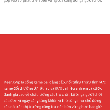
góp vào sự phát triển bền vững của cộng đồng người chơi.
KeengVip là cổng game bài đẳng cấp, nổi tiếng trong lĩnh vực
game đổi thưởng từ rất lâu và được nhiều anh em cá cược
đánh giá cao về chất lượng các trò chơi. Lượng người chơi
của đơn vị ngày càng tăng khiến vị thế cũng như chỗ đứng
của nó trên thị trường cũng trở nên bền vững hơn bao giờ