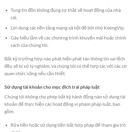
Tung tin đồn không đúng sự thật về hoạt động của nhà
cái.
Lợi dụng các nền tảng mạng xã hội để bôi nhọ KeengVip.
Gây hiểu lầm về các chương trình khuyến mãi hoặc chính
sách của chúng tôi.
Bất kỳ trường hợp nào phát hiện phát tán thông tin sai lệch
đều sẽ bị xử lý nghiêm, và chúng tôi có thể hợp tác với các cơ
quan chức năng nếu cần thiết.
Sử dụng tài khoản cho mục đích trái pháp luật
Chúng tôi không cho phép bất kỳ hành động nào sử dụng tài
khoản để thực hiện các hoạt động vi phạm pháp luật, bao
gồm:
Rửa tiền hoặc sử dụng tiền bất hợp pháp để tham gia trò