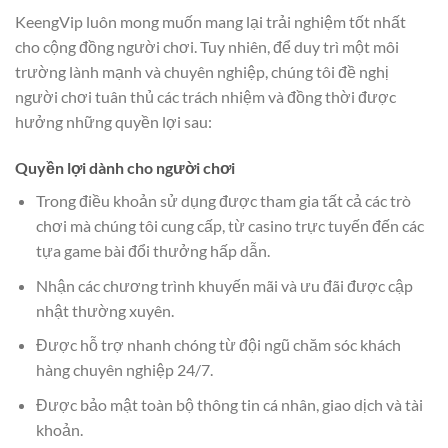
KeengVip luôn mong muốn mang lại trải nghiệm tốt nhất
cho cộng đồng người chơi. Tuy nhiên, để duy trì một môi
trường lành mạnh và chuyên nghiệp, chúng tôi đề nghị
người chơi tuân thủ các trách nhiệm và đồng thời được
hưởng những quyền lợi sau:
Quyền lợi dành cho người chơi
Trong điều khoản sử dụng được tham gia tất cả các trò
chơi mà chúng tôi cung cấp, từ casino trực tuyến đến các
tựa game bài đổi thưởng hấp dẫn.
Nhận các chương trình khuyến mãi và ưu đãi được cập
nhật thường xuyên.
Được hỗ trợ nhanh chóng từ đội ngũ chăm sóc khách
hàng chuyên nghiệp 24/7.
Được bảo mật toàn bộ thông tin cá nhân, giao dịch và tài
khoản.