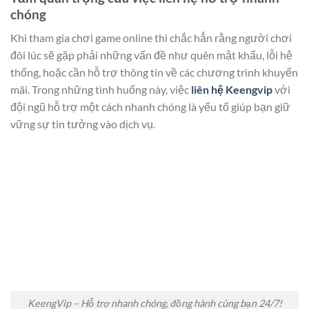
chóng
Khi tham gia chơi game online thì chắc hẳn rằng người chơi
đôi lúc sẽ gặp phải những vấn đề như quên mật khẩu, lỗi hệ
thống, hoặc cần hỗ trợ thông tin về các chương trình khuyến
mãi. Trong những tình huống này, việc
liên hệ Keengvip
với
đội ngũ hỗ trợ một cách nhanh chóng là yếu tố giúp bạn giữ
vững sự tin tưởng vào dịch vụ.
KeengVip – Hỗ trợ nhanh chóng, đồng hành cùng bạn 24/7!