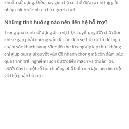
khoản sử dụng. Điều này giúp họ có thể đưa ra những giải
pháp chính xác nhất cho người chơi.
Những tình huống nào nên liên hệ hỗ trợ?
Trong quá trình sử dụng dịch vụ trực tuyến, người chơi đôi
khi sẽ gặp phải những vấn đề cần đến sự hỗ trợ từ đội ngũ
chăm sóc khách hàng. Việc liên hệ KeengVip kịp thời không
chỉ giúp bạn giải quyết vấn đề nhanh chóng mà còn đảm bảo
quá trình trải nghiệm luôn được liền mạch và thuận lợi.
Dưới đây là một số tình huống phổ biến mà bạn nên liên hệ
với bộ phận hỗ trợ: