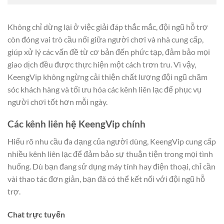
Không chỉ dừng lại ở việc giải đáp thắc mắc, đội ngũ hỗ trợ
còn đóng vai trò cầu nối giữa người chơi và nhà cung cấp,
giúp xử lý các vấn đề từ cơ bản đến phức tạp, đảm bảo mọi
giao dịch đều được thực hiện một cách trơn tru. Vì vậy,
KeengVip không ngừng cải thiện chất lượng đội ngũ chăm
sóc khách hàng và tối ưu hóa các kênh liên lạc để phục vụ
người chơi tốt hơn mỗi ngày.
Các kênh liên hệ KeengVip chính
Hiểu rõ nhu cầu đa dạng của người dùng, KeengVip cung cấp
nhiều kênh liên lạc để đảm bảo sự thuận tiện trong mọi tình
huống. Dù bạn đang sử dụng máy tính hay điện thoại, chỉ cần
vài thao tác đơn giản, bạn đã có thể kết nối với đội ngũ hỗ
trợ.
Chat trực tuyến