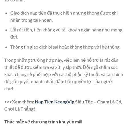
Giao dịch nạp tiền đã thực hiện nhưng không được ghi
nhận trong tài khoản.
Lỗi rút tiền, tiền không về tài khoản ngân hàng như mong
đợi.
Thông tin giao dịch bị sai hoặc không khớp với hệ thống.
Trong những trường hợp này, việc liên hệ hỗ trợ là rất cần
thiết để được kiểm tra và xử lý kịp thời. Đội ngũ chăm sóc
khách hàng sẽ phối hợp với các bộ phận kỹ thuật và tài chính
để giải quyết nhanh nhất, đảm bảo quyền lợi của người
chơi.
>>>Xem thêm:
Nạp Tiền KeengVip
Siêu Tốc – Chạm Là Có,
Chơi Là Thắng!
Thắc mắc về chương trình khuyến mãi