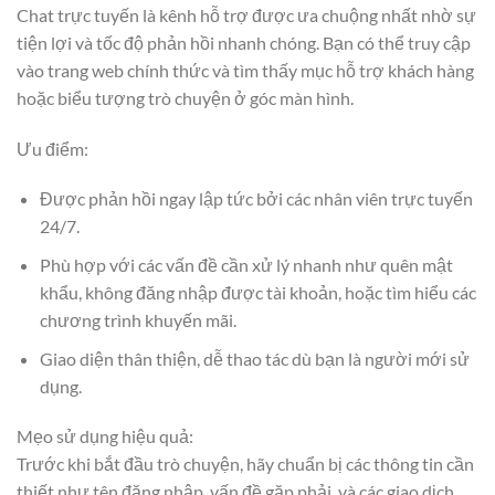
Chat trực tuyến là kênh hỗ trợ được ưa chuộng nhất nhờ sự
tiện lợi và tốc độ phản hồi nhanh chóng. Bạn có thể truy cập
vào trang web chính thức và tìm thấy mục hỗ trợ khách hàng
hoặc biểu tượng trò chuyện ở góc màn hình.
Ưu điểm:
Được phản hồi ngay lập tức bởi các nhân viên trực tuyến
24/7.
Phù hợp với các vấn đề cần xử lý nhanh như quên mật
khẩu, không đăng nhập được tài khoản, hoặc tìm hiểu các
chương trình khuyến mãi.
Giao diện thân thiện, dễ thao tác dù bạn là người mới sử
dụng.
Mẹo sử dụng hiệu quả:
Trước khi bắt đầu trò chuyện, hãy chuẩn bị các thông tin cần
thiết như tên đăng nhập, vấn đề gặp phải, và các giao dịch