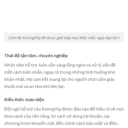
Liên hệ KeengVip để được giải đáp mọi thắc mắc ngay lập tức!
Thái độ tận tâm, chuyên nghiệp
Nhân viên hỗ trợ luôn sẵn sàng lắng nghe và xử lý vấn đề
một cách kiên nhẫn, ngay cả trong những tình huống khó
khăn nhất. Họ cam kết mang lại cho người chơi cảm giác
thoải mái và an tâm khi liên lạc.
Kiến thức toàn diện
Đội ngũ hỗ trợ của KeengVip được đào tạo để hiểu rõ về mọi
khía cạnh của nền tảng, từ cách sử dụng tài khoản, các
chương trình khuyến mãi, đến chính sách bảo mật và điều