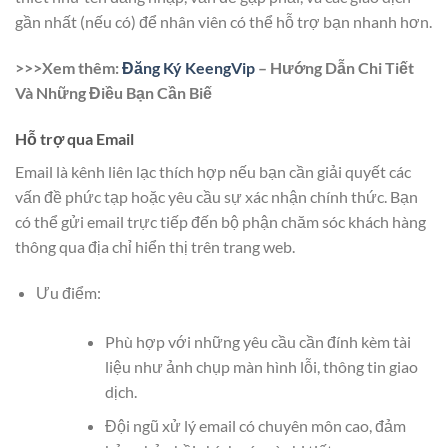
gần nhất (nếu có) để nhân viên có thể hỗ trợ bạn nhanh hơn.
>>>Xem thêm:
Đăng Ký KeengVip
– Hướng Dẫn Chi Tiết
Và Những Điều Bạn Cần Biế
Hỗ trợ qua Email
Email là kênh liên lạc thích hợp nếu bạn cần giải quyết các
vấn đề phức tạp hoặc yêu cầu sự xác nhận chính thức. Bạn
có thể gửi email trực tiếp đến bộ phận chăm sóc khách hàng
thông qua địa chỉ hiển thị trên trang web.
Ưu điểm:
Phù hợp với những yêu cầu cần đính kèm tài
liệu như ảnh chụp màn hình lỗi, thông tin giao
dịch.
Đội ngũ xử lý email có chuyên môn cao, đảm