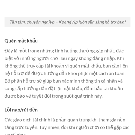
Tận tâm, chuyên nghiệp – KeengVip luôn sẵn sàng hỗ trợ bạn!
Quên mật khẩu
Đây là một trong những tình huống thường gặp nhất, đặc
biệt với những người chơi lâu ngày không đăng nhập. Khi
không thể truy cập tài khoản vì quên mật khẩu, bạn cần liên
hệ hỗ trợ để được hướng dẫn khôi phục một cách an toàn.
Bộ phận hỗ trợ sẽ giúp bạn xác minh thông tin cá nhân và
cung cấp hướng dẫn đặt lại mật khẩu, đảm bảo tài khoản
được bảo vệ tuyệt đối trong suốt quá trình này.
Lỗi nạp/rút tiền
Các giao dịch tài chính là phần quan trọng khi tham gia nền
tảng trực tuyến. Tuy nhiên, đôi khi người chơi có thể gặp các
sự cố như: